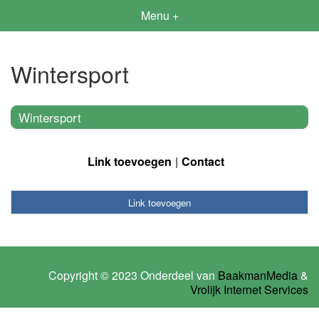
Menu +
Wintersport
Wintersport
Link toevoegen
Contact
Link toevoegen
Copyright © 2023 Onderdeel van
BaakmanMedia
&
Vrolijk Internet Services