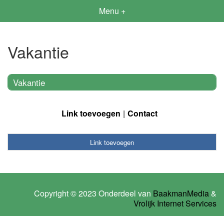
Menu +
Vakantie
Vakantie
Link toevoegen
Contact
Link toevoegen
Copyright © 2023 Onderdeel van
BaakmanMedia
&
Vrolijk Internet Services