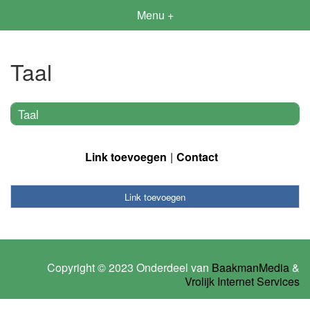
Menu +
Taal
Taal
Link toevoegen
Contact
Link toevoegen
Copyright © 2023 Onderdeel van
BaakmanMedia
&
Vrolijk Internet Services